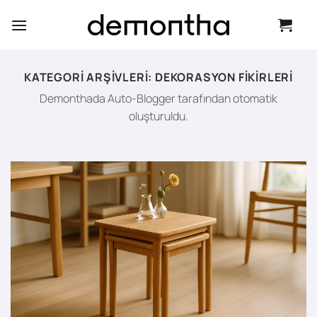
İçeriğe
atla
KATEGORI ARŞIVLERI:
DEKORASYON FIKIRLERI
Demonthada Auto-Blogger tarafından otomatik
oluşturuldu.