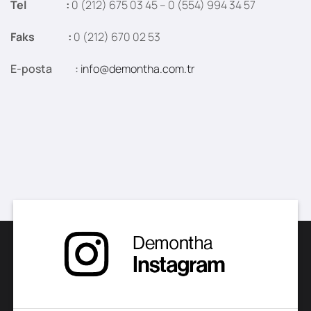
Tel :
0 (212) 675 03 45 – 0 (554) 994 34 57
Faks :
0 (212) 670 02 53
E-posta :
info@demontha.com.tr