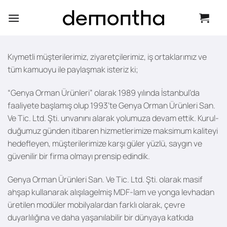
İçeriğe
atla
Kıymetli müşterilerimiz, ziyaretçilerimiz, iş ortaklarımız ve
tüm kamuoyu ile paylaşmak isteriz ki;
“Genya Orman Ürünleri” olarak 1989 yılında İstanbul’da
faaliyet­e başlamış olup 1993’te Genya Orman Ürünleri San.
Ve Tic. Ltd. Şti. unvanını alarak yolumuza devam ettik. Kurul­
duğumuz gün­den itibaren hizmetlerimize mak­si­mum kaliteyi
hedefleyen, müşterilerimize karşı güler yüzlü, saygın ve
güve­nilir bir firma olmayı prensip edindik.
Genya Orman Ürünleri San. Ve Tic. Ltd. Şti. olarak masif
ahşap kullanarak alışılagelmiş MDF-lam ve yonga levhadan
üretilen modüler mobilyalardan farklı olarak, çevre
duyarlılığına ve daha yaşanılabilir bir dünyaya katkıda