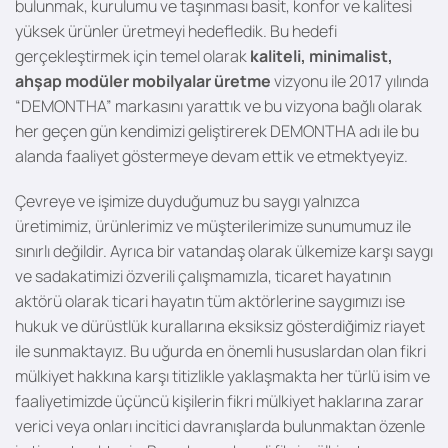
bulunmak, kurulumu ve taşınması basit, konfor ve kalitesi
yüksek ürünler üretmeyi hedefledik. Bu hedefi
gerçekleştirmek için temel olarak
kaliteli, minimalist,
ahşap modüler mobilyalar üretme
vizyonu ile 2017 yılında
“DEMONTHA” markasını yarattık ve bu vizyona bağlı olarak
her geçen gün kendimizi geliştirerek DEMONTHA adı ile bu
alanda faaliyet göstermeye devam ettik ve etmektyeyiz.
Çevreye ve işimize duyduğumuz bu saygı yalnızca
üretimimiz, ürünlerimiz ve müşterilerimize sunumumuz ile
sınırlı değildir. Ayrıca bir vatandaş olarak ülkemize karşı saygı
ve sadakatimizi özverili çalışmamızla, ticaret hayatının
aktörü olarak ticari hayatın tüm aktörlerine saygımızı ise
hukuk ve dürüstlük kurallarına eksiksiz gösterdiğimiz riayet
ile sunmaktayız. Bu uğurda en önemli hususlardan olan fikri
mülkiyet hakkına karşı titizlikle yaklaşmakta her türlü isim ve
faaliyetimizde üçüncü kişilerin fikri mülkiyet haklarına zarar
verici veya onları incitici davranışlarda bulunmaktan özenle