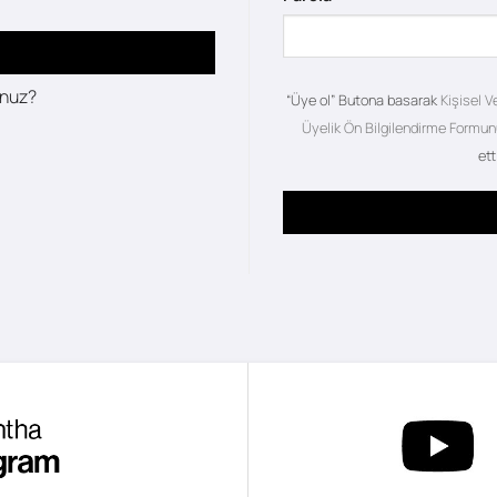
unuz?
“Üye ol” Butona basarak
Kişisel V
Üyelik Ön Bilgilendirme Formun
ett