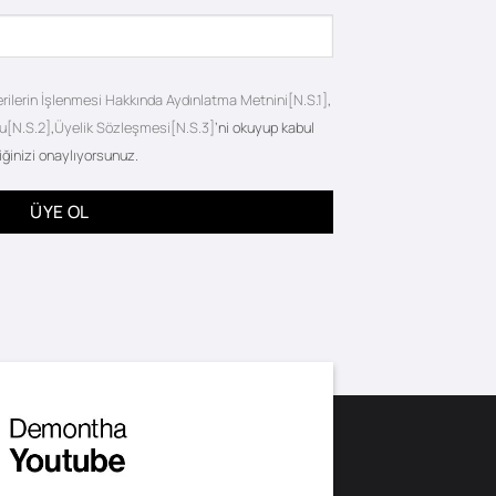
erilerin İşlenmesi Hakkında Aydınlatma Metnini[N.S.1]
,
u[N.S.2]
,
Üyelik Sözleşmesi[N.S.3]
’ni okuyup kabul
iğinizi onaylıyorsunuz.
ÜYE OL