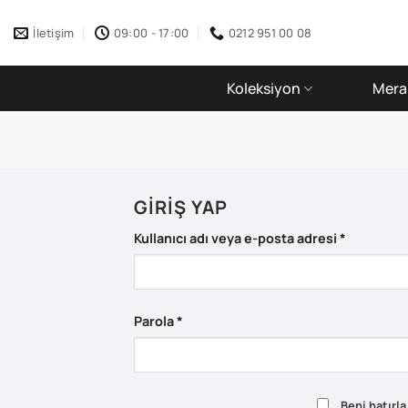
İçeriğe
atla
İletişim
09:00 - 17:00
0212 951 00 08
Koleksiyon
Merak
GIRIŞ YAP
Gerekli
Kullanıcı adı veya e-posta adresi
*
Gerekli
Parola
*
Beni hatırla