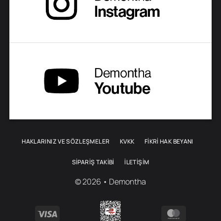
HAKLARINIZ VE SÖZLEŞMELER
KVKK
FİKRİ HAK BEYANI
SIPARIŞ TAKIBI
İLETIŞIM
© 2026 • Demontha
Visa
MasterCa