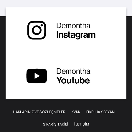
HAKLARINIZ VE SÖZLEŞMELER
KVKK
FİKRİ HAK BEYANI
SIPARIŞ TAKIBI
İLETIŞIM