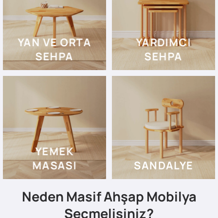
YAN VE ORTA
YARDIMCI
SEHPA
SEHPA
YEMEK
MASASI
SANDALYE
Neden Masif Ahşap Mobilya
Seçmelisiniz?