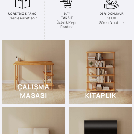
ÜCRETSIZ KARGO
6 AY
GERI DÖNÜŞÜR
TAKSIT
Özenle Paketlenir
%100
Üstelik Peşin
Sürdürülebilirlik
Fiyatına
ÇALIŞMA
MASASI
KITAPLIK