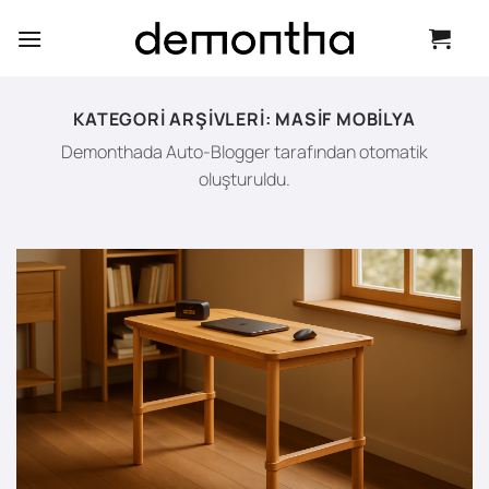
İçeriğe
atla
KATEGORI ARŞIVLERI:
MASIF MOBILYA
Demonthada Auto-Blogger tarafından otomatik
oluşturuldu.