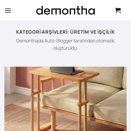
İçeriğe
atla
KATEGORI ARŞIVLERI:
ÜRETIM VE İŞÇILIK
Demonthada Auto-Blogger tarafından otomatik
oluşturuldu.