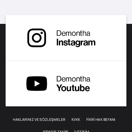
HAKLARINIZ VE SÖZLEŞMELER
KVKK
FİKRİ HAK BEYANI
SIPARIŞ TAKIBI
İLETIŞIM