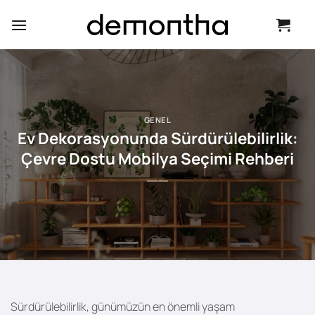
İçeriğe
atla
GENEL
Ev Dekorasyonunda Sürdürülebilirlik:
Çevre Dostu Mobilya Seçimi Rehberi
Sürdürülebilirlik, günümüzün en önemli yaşam