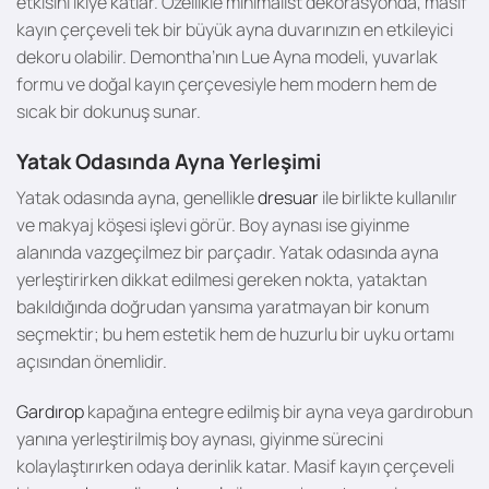
etkisini ikiye katlar. Özellikle minimalist dekorasyonda, masif
kayın çerçeveli tek bir büyük ayna duvarınızın en etkileyici
dekoru olabilir. Demontha’nın Lue Ayna modeli, yuvarlak
formu ve doğal kayın çerçevesiyle hem modern hem de
sıcak bir dokunuş sunar.
Yatak Odasında Ayna Yerleşimi
Yatak odasında ayna, genellikle
dresuar
ile birlikte kullanılır
ve makyaj köşesi işlevi görür. Boy aynası ise giyinme
alanında vazgeçilmez bir parçadır. Yatak odasında ayna
yerleştirirken dikkat edilmesi gereken nokta, yataktan
bakıldığında doğrudan yansıma yaratmayan bir konum
seçmektir; bu hem estetik hem de huzurlu bir uyku ortamı
açısından önemlidir.
Gardırop
kapağına entegre edilmiş bir ayna veya gardırobun
yanına yerleştirilmiş boy aynası, giyinme sürecini
kolaylaştırırken odaya derinlik katar. Masif kayın çerçeveli