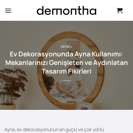
İçeriğe
atla
GENEL
Ev Dekorasyonunda Ayna Kullanımı:
Mekanlarınızı Genişleten ve Aydınlatan
Tasarım Fikirleri
Ayna, ev dekorasyonunun en güçlü ve çok yönlü