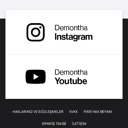
HAKLARINIZ VE SÖZLEŞMELER
KVKK
FİKRİ HAK BEYANI
SIPARIŞ TAKIBI
İLETIŞIM