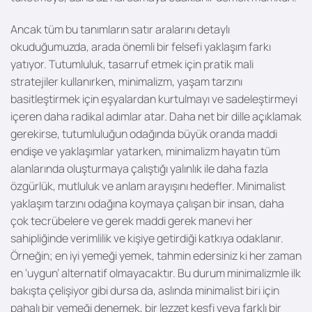
Ancak tüm bu tanımların satır aralarını detaylı
okuduğumuzda, arada önemli bir felsefi yaklaşım farkı
yatıyor. Tutumluluk, tasarruf etmek için pratik mali
stratejiler kullanırken, minimalizm, yaşam tarzını
basitleştirmek için eşyalardan kurtulmayı ve sadeleştirmeyi
içeren daha radikal adımlar atar. Daha net bir dille açıklamak
gerekirse, tutumluluğun odağında büyük oranda maddi
endişe ve yaklaşımlar yatarken, minimalizm hayatın tüm
alanlarında oluşturmaya çalıştığı yalınlık ile daha fazla
özgürlük, mutluluk ve anlam arayışını hedefler. Minimalist
yaklaşım tarzını odağına koymaya çalışan bir insan, daha
çok tecrübelere ve gerek maddi gerek manevi her
sahipliğinde verimlilik ve kişiye getirdiği katkıya odaklanır.
Örneğin; en iyi yemeği yemek, tahmin edersiniz ki her zaman
en ‘uygun’ alternatif olmayacaktır. Bu durum minimalizmle ilk
bakışta çelişiyor gibi dursa da, aslında minimalist biri için
pahalı bir yemeği denemek, bir lezzet keşfi veya farklı bir