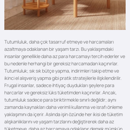
Tutumluluk, daha çok tasarruf etmeye ve harcamaları
azaltmaya odaklanan bir yaşam tarzı. Bu yaklaşımdaki
insanlar genellikle daha az para harcamayı tercih ederler ve
bu nedenle herhangi bir gereksiz harcamadan kaçınırlar.
Tutumluluk; sık sık bütçe yapma, indirimleri takip etme ve
ikinci el alışveriş yapma gibi pratik stratejilerle ilişkilendirilir.
Frugal insanlar, sadece ihtiyaç duydukları şeylere para
harcarlar ve gereksiz lüks tüketimden kaçınırlar. Ancak,
tutumluluk sadece para biriktirmekle sınırlı değildir; aynı
zamanda kaynakları daha verimli kullanma ve israfı önleme
yaklaşımını da içerir. Aslında i
şin özünde
her ikisi de tüketim
alışkanlıklarını ve yaşam tarzlarını değiştirerek daha az
tüketmeye, daha az harcamaya odaklanır demek mümkün.