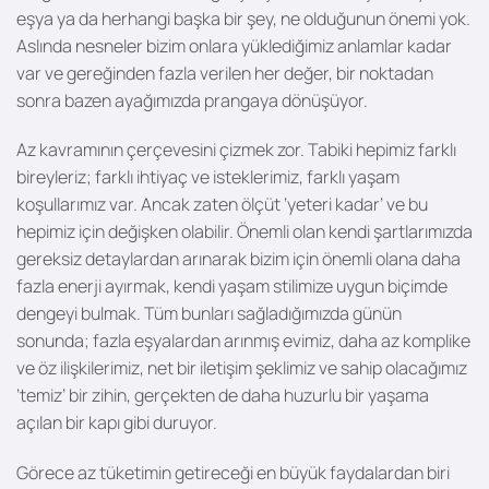
eşya ya da herhangi başka bir şey, ne olduğunun önemi yok.
Aslında nesneler bizim onlara yüklediğimiz anlamlar kadar
var ve gereğinden fazla verilen her değer, bir noktadan
sonra bazen ayağımızda prangaya dönüşüyor.
Az kavramının çerçevesini çizmek zor. Tabiki hepimiz farklı
bireyleriz; farklı ihtiyaç ve isteklerimiz, farklı yaşam
koşullarımız var. Ancak zaten ölçüt ‘yeteri kadar’ ve bu
hepimiz için değişken olabilir. Önemli olan kendi şartlarımızda
gereksiz detaylardan arınarak bizim için önemli olana daha
fazla enerji ayırmak, kendi yaşam stilimize uygun biçimde
dengeyi bulmak. Tüm bunları sağladığımızda günün
sonunda; fazla eşyalardan arınmış evimiz, daha az komplike
ve öz ilişkilerimiz, net bir iletişim şeklimiz ve sahip olacağımız
‘temiz’ bir zihin, gerçekten de daha huzurlu bir yaşama
açılan bir kapı gibi duruyor.
Görece az tüketimin getireceği en büyük faydalardan biri