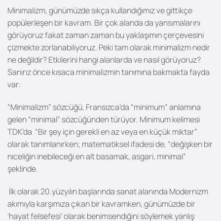
Minimalizm, günümüzde sıkça kullandığımız ve gittikçe
popülerleşen bir kavram. Bir çok alanda da yansımalarını
görüyoruz fakat zaman zaman bu yaklaşımın çerçevesini
çizmekte zorlanabiliyoruz. Peki tam olarak minimalizm nedir
ne değildir? Etkilerini hangi alanlarda ve nasıl görüyoruz?
Sanırız önce kısaca minimalizmin tanımına bakmakta fayda
var:
“Minimalizm” sözcüğü, Fransızca’da “minimum” anlamına
gelen “minimal” sözcüğünden türüyor. Minimum kelimesi
TDK’da “Bir şey için gerekli en az veya en küçük miktar”
olarak tanımlanırken; matematiksel ifadesi de, “değişken bir
niceliğin inebileceği en alt basamak, asgari, minimal”
şeklinde.
İlk olarak 20.yüzyılın başlarında sanat alanında
Modernizm
akımıyla
karşımıza çıkan bir kavramken, günümüzde bir
‘hayat felsefesi’ olarak benimsendiğini söylemek yanlış