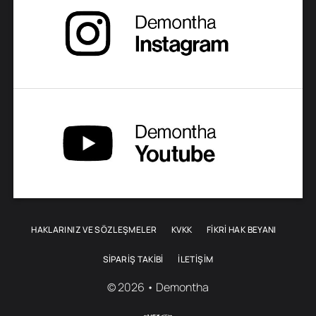
HAKLARINIZ VE SÖZLEŞMELER
KVKK
FİKRİ HAK BEYANI
SIPARIŞ TAKIBI
İLETIŞIM
© 2026 • Demontha