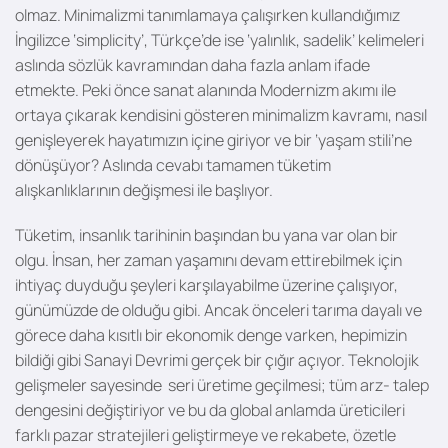
olmaz. Minimalizmi tanımlamaya çalışırken kullandığımız
İngilizce ‘simplicity’, Türkçe’de ise ‘yalınlık, sadelik’ kelimeleri
aslında sözlük kavramından daha fazla anlam ifade
etmekte. Peki önce sanat alanında Modernizm akımı ile
ortaya çıkarak kendisini gösteren minimalizm kavramı, nasıl
genişleyerek hayatımızın içine giriyor ve bir ‘yaşam stili’ne
dönüşüyor? Aslında cevabı tamamen tüketim
alışkanlıklarının değişmesi ile başlıyor.
Tüketim, insanlık tarihinin başından bu yana var olan bir
olgu. İnsan, her zaman yaşamını devam ettirebilmek için
ihtiyaç duyduğu şeyleri karşılayabilme üzerine çalışıyor,
günümüzde de olduğu gibi. Ancak önceleri tarıma dayalı ve
görece daha kısıtlı bir ekonomik denge varken, hepimizin
bildiği gibi Sanayi Devrimi gerçek bir çığır açıyor. Teknolojik
gelişmeler sayesinde seri üretime geçilmesi; tüm arz- talep
dengesini değiştiriyor ve bu da global anlamda üreticileri
farklı pazar stratejileri geliştirmeye ve rekabete, özetle