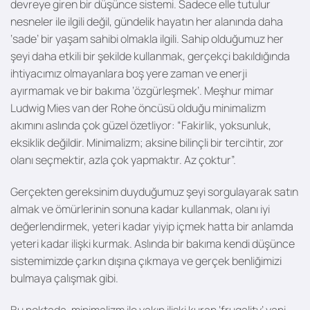
devreye giren bir düşünce sistemi. Sadece elle tutulur
nesneler ile ilgili değil, gündelik hayatın her alanında daha
‘sade’ bir yaşam sahibi olmakla ilgili. Sahip olduğumuz her
şeyi daha etkili bir şekilde kullanmak, gerçekçi bakıldığında
ihtiyacımız olmayanlara boş yere zaman ve enerji
ayırmamak ve bir bakıma ‘özgürleşmek’. Meşhur mimar
Ludwig Mies van der Rohe öncüsü olduğu minimalizm
akımını aslında çok güzel özetliyor: “Fakirlik, yoksunluk,
eksiklik değildir. Minimalizm; aksine bilinçli bir tercihtir, zor
olanı seçmektir, azla çok yapmaktır. Az çoktur”.
Gerçekten gereksinim duyduğumuz şeyi sorgulayarak satın
almak ve ömürlerinin sonuna kadar kullanmak, olanı iyi
değerlendirmek, yeteri kadar yiyip içmek hatta bir anlamda
yeteri kadar ilişki kurmak. Aslında bir bakıma kendi düşünce
sistemimizde çarkın dışına çıkmaya ve gerçek benliğimizi
bulmaya çalışmak gibi.
Bu noktada, minimalizm ile yakın ilişki kuran ‘frugality’ yani