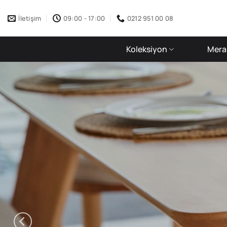
İçeriğe
atla
İletişim
09:00 - 17:00
0212 951 00 08
Koleksiyon
Merak