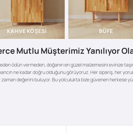
KAHVE KÖŞESI
BÜFE
erce Mutlu Müşterimiz Yanılıyor O
 kaliteden ödün vermeden, doğanın en güzel malzemesini evinize ta
inancın ne kadar doğru olduğunu görüyoruz. Her sipariş, her yorum
 zaman değerini buluyor. Bu yolculukta bize güvenen herkese yü