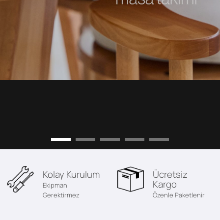
Kolay Kurulum
Ücretsiz
Kargo
Ekipman
Gerektirmez
Özenle Paketlenir