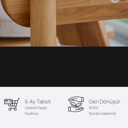
6 Ay Taksit
Geri Dönüşür
Üstelik Peşin
%100
Fiyatına
Sürdürülebilirlik