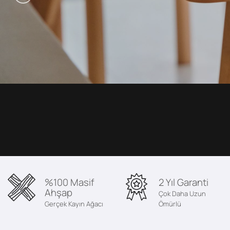
%100 Masif
2 Yıl Garanti
Ahşap
Çok Daha Uzun
Gerçek Kayın Ağacı
Ömürlü