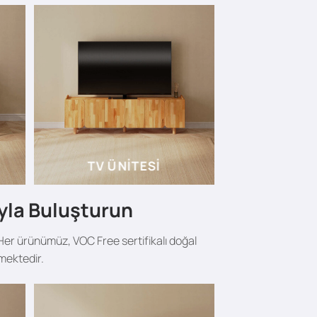
TV ÜNITESI
ıyla Buluşturun
er ürünümüz, VOC Free sertifikalı doğal
mektedir.