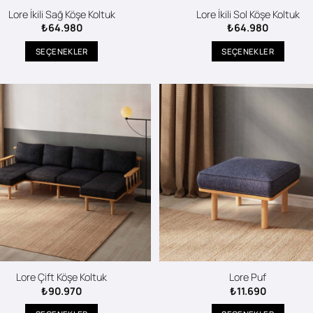
Lore İkili Sağ Köşe Koltuk
Lore İkili Sol Köşe Koltuk
₺
64.980
₺
64.980
SEÇENEKLER
SEÇENEKLER
Bu
Bu
ürünün
ürünün
birden
birden
fazla
fazla
varyasyonu
varyasyonu
var.
var.
Seçenekler
Seçenekler
ürün
ürün
sayfasından
sayfasından
seçilebilir
seçilebilir
Lore Çift Köşe Koltuk
Lore Puf
₺
90.970
₺
11.690