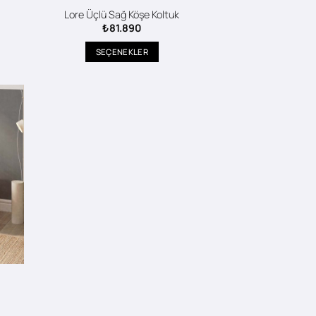
Lore Üçlü Sağ Köşe Koltuk
₺
81.890
SEÇENEKLER
Bu
ürünün
birden
fazla
varyasyonu
var.
Seçenekler
ürün
sayfasından
seçilebilir