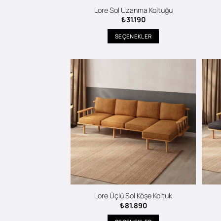
Lore Sol Uzanma Koltuğu
₺
31.190
SEÇENEKLER
Bu
ürünün
birden
fazla
varyasyonu
var.
Seçenekler
ürün
sayfasından
seçilebilir
Lore Üçlü Sol Köşe Koltuk
₺
81.890