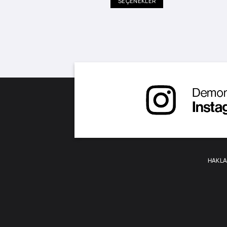
SEÇENEKLER
Bu
ürünün
birden
fazla
varyasyonu
var.
Seçenekler
ürün
sayfasından
seçilebilir
HAKLA