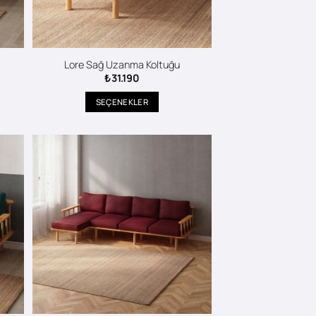
Lore Sağ Uzanma Koltuğu
₺
31.190
SEÇENEKLER
Bu
ürünün
birden
fazla
varyasyonu
var.
Seçenekler
ürün
sayfasından
seçilebilir