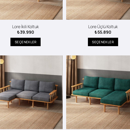
Lore İkili Koltuk
Lore Üçlü Koltuk
₺
39.990
₺
55.890
SEÇENEKLER
SEÇENEKLER
Bu
Bu
ürünün
ürünün
birden
birden
fazla
fazla
varyasyonu
varyasyonu
var.
var.
Seçenekler
Seçenekler
ürün
ürün
sayfasından
sayfasından
seçilebilir
seçilebilir