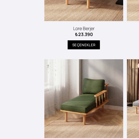
Lore Berjer
₺
23.390
SEÇENEKLER
Bu
ürünün
birden
fazla
varyasyonu
var.
Seçenekler
ürün
sayfasından
seçilebilir