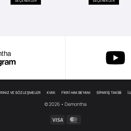
SEÇENEKLER
SEÇENEKLER
Bu
Bu
ürünün
ürünün
birden
birden
fazla
fazla
varyasyonu
varyasyonu
var.
var.
Seçenekler
Seçenekler
ürün
ürün
sayfasından
sayfasından
seçilebilir
seçilebilir
RINIZ VE SÖZLEŞMELER
KVKK
FİKRİ HAK BEYANI
SIPARIŞ TAKIBI
İ
© 2026 • Demontha
Visa
MasterCard