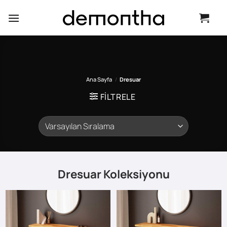
İçeriğe
atla
Ana Sayfa
/
Dresuar
FILTRELE
Dresuar Koleksiyonu