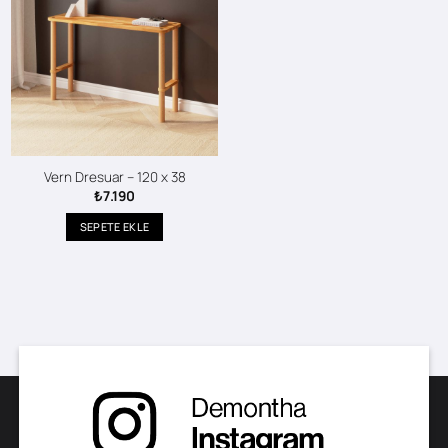
Vern Dresuar – 120 x 38
₺
7.190
SEPETE EKLE