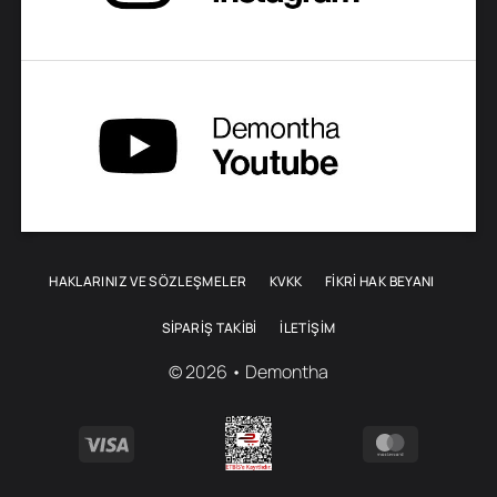
HAKLARINIZ VE SÖZLEŞMELER
KVKK
FİKRİ HAK BEYANI
SIPARIŞ TAKIBI
İLETIŞIM
© 2026 • Demontha
Visa
MasterCa