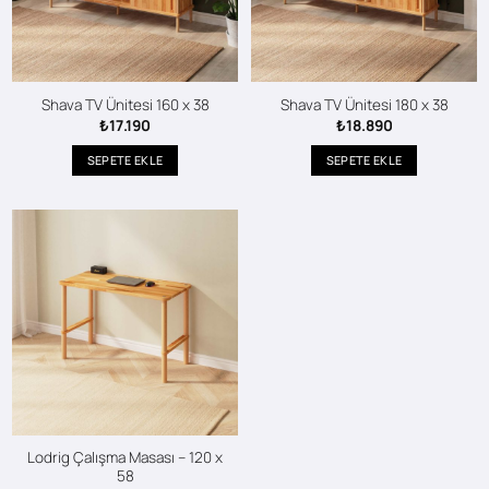
Shava TV Ünitesi 160 x 38
Shava TV Ünitesi 180 x 38
₺
17.190
₺
18.890
SEPETE EKLE
SEPETE EKLE
Lodrig Çalışma Masası – 120 x
58