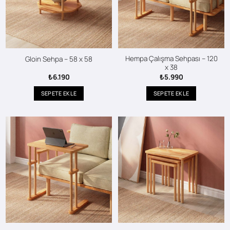
Hempa Çalışma Sehpası – 120
Gloin Sehpa – 58 x 58
x 38
₺
6.190
₺
5.990
SEPETE EKLE
SEPETE EKLE