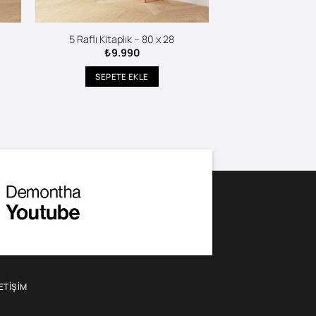
5 Raflı Kitaplık – 80 x 28
₺
9.990
SEPETE EKLE
LETIŞIM