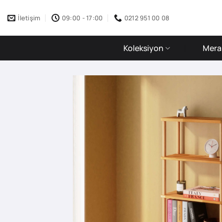
İçeriğe
atla
İletişim
09:00 - 17:00
0212 951 00 08
Koleksiyon
Merak