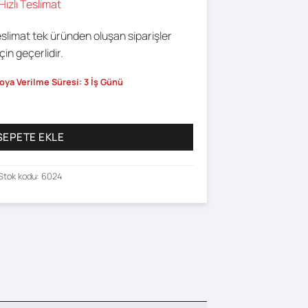
Hızlı Teslimat
eslimat tek üründen oluşan siparişler
için geçerlidir.
oya Verilme Süresi: 3 İş Günü
SEPETE EKLE
Stok kodu:
6024