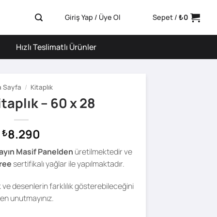
Giriş Yap / Üye Ol
Sepet /
₺
0
Hızlı Teslimatlı Ürünler
 Sayfa
/
Kitaplık
itaplık – 60 x 28
8.290
₺
ayın Masif Panelden
üretilmektedir ve
ree
sertifikalı yağlar ile yapılmaktadır.
ve desenlerin farklılık gösterebileceğini
fen unutmayınız.