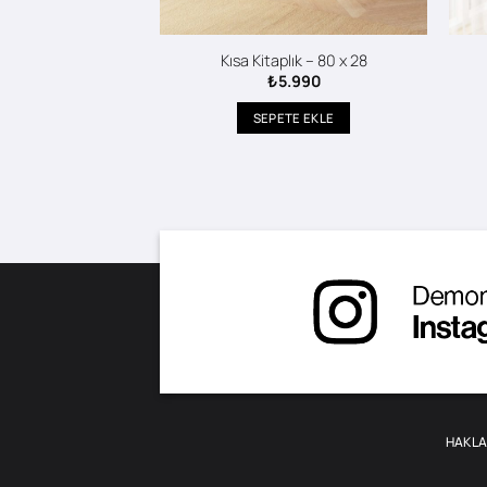
ık – 120 x 28
Kısa Kitaplık – 80 x 28
4.490
₺
5.990
TE EKLE
SEPETE EKLE
HAKLA