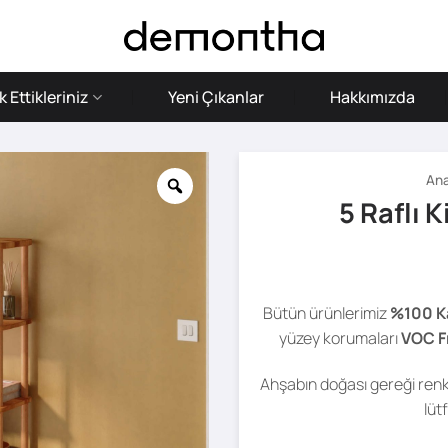
 Ettikleriniz
Yeni Çıkanlar
Hakkımızda
Ana
5 Raflı K
Bütün ürünlerimiz
%100 K
yüzey korumaları
VOC F
Ahşabın doğası gereği renk 
lüt