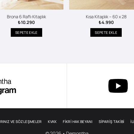
Brona 6 Raflı Kitaplık
Kısa Kitaplık – 60 x 28
₺
10.290
₺
4.990
SEPETE EKLE
SEPETE EKLE
RINIZ VE SÖZLEŞMELER
KVKK
FİKRİ HAK BEYANI
SIPARIŞ TAKIBI
İ
© 2026 • Demontha