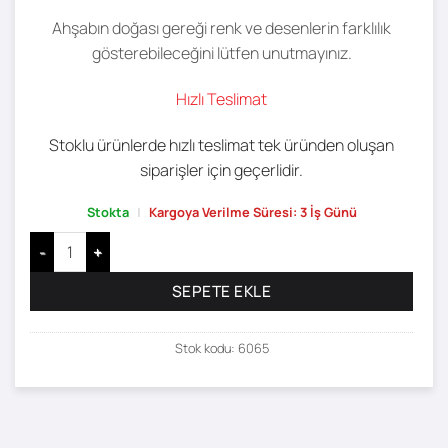
Ahşabın doğası gereği renk ve desenlerin farklılık
gösterebileceğini lütfen unutmayınız.
Hızlı Teslimat
Stoklu ürünlerde hızlı teslimat tek üründen oluşan
siparişler için geçerlidir.
Stokta
|
Kargoya Verilme Süresi: 3 İş Günü
6 Raflı Kitaplık - 60 x 28 adet
SEPETE EKLE
Stok kodu:
6065