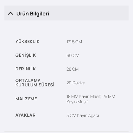
Ürün Bilgileri
YÜKSEKLIK
171.5 CM
GENIŞLIK
60 CM
DERINLIK
28 CM
ORTALAMA
20 Dakika
KURULUM SÜRESI
18 MM Kayın Masif, 25 MM
MALZEME
Kayın Masif
AYAKLAR
3 CM Kayın Ağacı