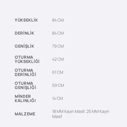
YÜKSEKLIK
84 CM
DERINLIK
84 CM
GENIŞLIK
79 CM
OTURMA
42 CM
YÜKSEKLIĞI
OTURMA
61 CM
DERINLIĞI
OTURMA
59 CM
GENIŞLIĞI
MINDER
14 CM
KALINLIĞI
18 MM Kayın Masif, 25 MM Kayın
MALZEME
Masif