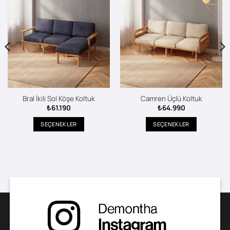
Bral İkili Sol Köşe Koltuk
Camren Üçlü Koltuk
₺
61.190
₺
64.990
SEÇENEKLER
SEÇENEKLER
Bu
Bu
ürünün
ürünün
birden
birden
fazla
fazla
varyasyonu
varyasyonu
var.
var.
Seçenekler
Seçenekler
ürün
ürün
sayfasından
sayfasından