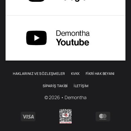
seçilebilir
seçilebilir
HAKLARINIZ VE SÖZLEŞMELER
KVKK
FİKRİ HAK BEYANI
SIPARIŞ TAKIBI
İLETIŞIM
© 2026 • Demontha
Visa
MasterCa