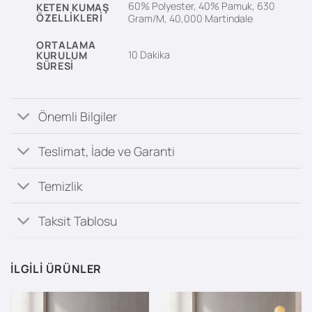
60% Polyester, 40% Pamuk, 630
KETEN KUMAŞ
ÖZELLIKLERI
Gram/M, 40,000 Martindale
ORTALAMA
10 Dakika
KURULUM
SÜRESI
Önemli Bilgiler
Teslimat, İade ve Garanti
Temizlik
Taksit Tablosu
İLGILI ÜRÜNLER