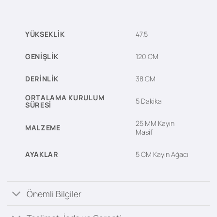
YÜKSEKLIK
47.5
GENIŞLIK
120 CM
DERINLIK
38 CM
ORTALAMA KURULUM
5 Dakika
SÜRESI
25 MM Kayın
MALZEME
Masif
AYAKLAR
5 CM Kayın Ağacı
Önemli Bilgiler