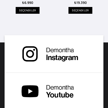
₺
6.990
₺
19.390
SEÇENEKLER
SEÇENEKLER
Bu
Bu
ürünün
ürünün
birden
birden
fazla
fazla
varyasyonu
varyasyonu
var.
var.
Seçenekler
Seçenekler
ürün
ürün
sayfasından
sayfasından
seçilebilir
seçilebilir