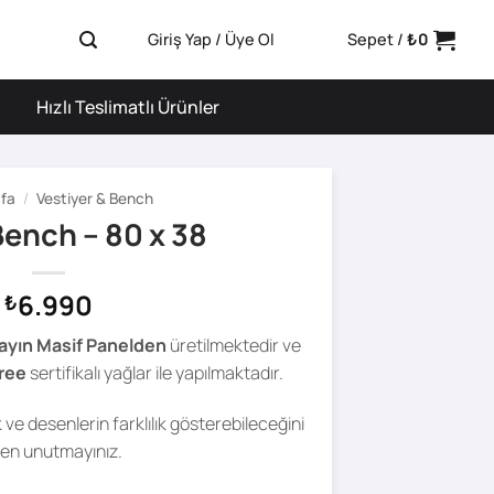
Giriş Yap / Üye Ol
Sepet /
₺
0
Hızlı Teslimatlı Ürünler
fa
/
Vestiyer & Bench
Bench – 80 x 38
6.990
₺
ayın Masif Panelden
üretilmektedir ve
ree
sertifikalı yağlar ile yapılmaktadır.
ve desenlerin farklılık gösterebileceğini
fen unutmayınız.