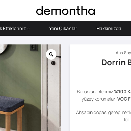
 Ettikleriniz
Yeni Çıkanlar
Hakkımızda
Ana Say
Dorrin 
Bütün ürünlerimiz
%100 K
yüzey korumaları
VOC F
Ahşabın doğası gereği renk 
lüt