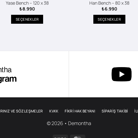
Yase Bench – 120 x 38
Han Bench – 80 x 38
₺
8.990
₺
6.990
SEÇENEKLER
SEÇENEKLER
Bu
Bu
ürünün
ürünün
birden
birden
fazla
fazla
varyasyonu
varyasyonu
var.
var.
Seçenekler
Seçenekler
ürün
ürün
sayfasından
sayfasından
seçilebilir
seçilebilir
RINIZ VE SÖZLEŞMELER
KVKK
FİKRİ HAK BEYANI
SIPARIŞ TAKIBI
İ
© 2026 • Demontha