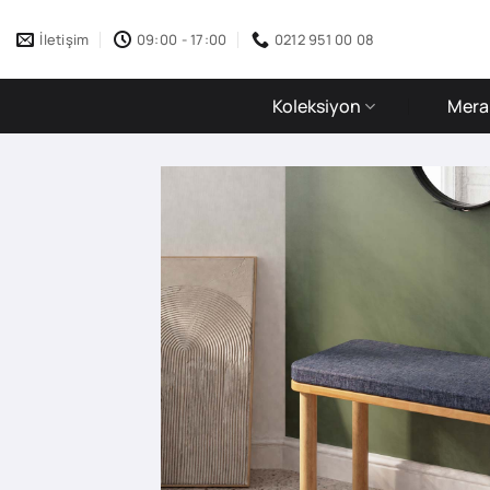
İçeriğe
atla
İletişim
09:00 - 17:00
0212 951 00 08
Koleksiyon
Merak