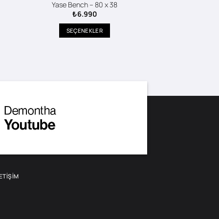
Yase Bench – 80 x 38
₺
6.990
SEÇENEKLER
Bu
ürünün
birden
fazla
varyasyonu
var.
Seçenekler
ürün
sayfasından
seçilebilir
LETIŞIM