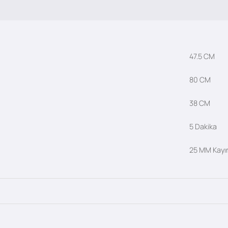
47.5 CM
80 CM
38 CM
5 Dakika
25 MM Kayı