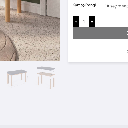
Kumaş Rengi
Dorrin Bench - 80 x 38 adet