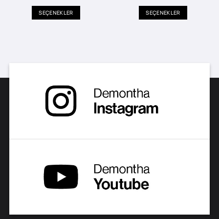
aralığı:
₺19.490
SEÇENEKLER
SEÇENEKLER
-
₺25.990
Bu
Bu
ürünün
ürünün
birden
birden
fazla
fazla
varyasyonu
varyasyonu
var.
var.
Seçenekler
Seçenekler
ürün
ürün
sayfasından
sayfasından
seçilebilir
seçilebilir