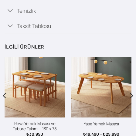
Temizlik
Taksit Tablosu
İLGILI ÜRÜNLER
Reva Yemek Masası ve
Yase Yemek Masası
Tabure Takımı – 130 x 78
Fiyat
₺
30.950
₺
19.490
–
₺
25.990