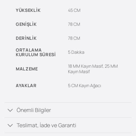
YÜKSEKLIK
45 CM
GENIŞLIK
78 CM
DERINLIK
78 CM
ORTALAMA
5 Dakika
KURULUM SÜRESI
18 MM Kayın Masif, 25 MM
MALZEME
Kayın Masif
AYAKLAR
5 CM Kayın Ağacı
Önemli Bilgiler
Teslimat, İade ve Garanti