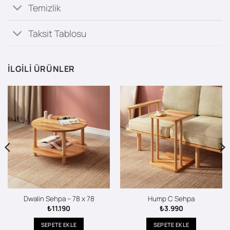
Temizlik
Taksit Tablosu
İLGILI ÜRÜNLER
Dwalin Sehpa – 78 x 78
Hump C Sehpa
₺
11.190
₺
3.990
SEPETE EKLE
SEPETE EKLE