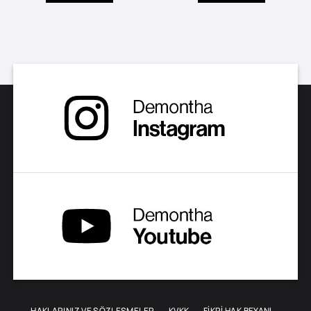
HAKLARINIZ VE SÖZLEŞMELER
KVKK
FİKRİ HAK BEYANI