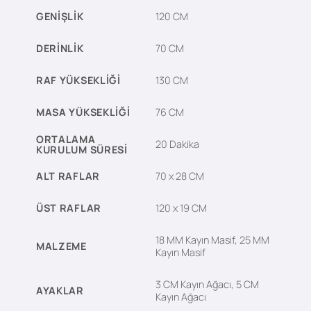
GENIŞLIK
120 CM
DERINLIK
70 CM
RAF YÜKSEKLIĞI
130 CM
MASA YÜKSEKLIĞI
76 CM
ORTALAMA
20 Dakika
KURULUM SÜRESI
ALT RAFLAR
70 x 28 CM
ÜST RAFLAR
120 x 19 CM
18 MM Kayın Masif, 25 MM
MALZEME
Kayın Masif
3 CM Kayın Ağacı, 5 CM
AYAKLAR
Kayın Ağacı