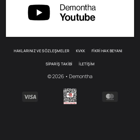
HAKLARINIZ VE SÖZLEŞMELER
KVKK
FİKRİ HAK BEYANI
SIPARIŞ TAKIBI
İLETIŞIM
© 2026 • Demontha
Visa
MasterCa