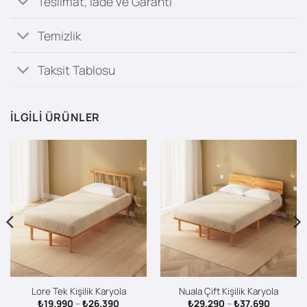
Teslimat, İade ve Garanti
Temizlik
Taksit Tablosu
İLGILI ÜRÜNLER
Lore Tek Kişilik Karyola
Nuala Çift Kişilik Karyola
Fiyat
Fiyat
₺
19.990
–
₺
26.390
₺
29.290
–
₺
37.690