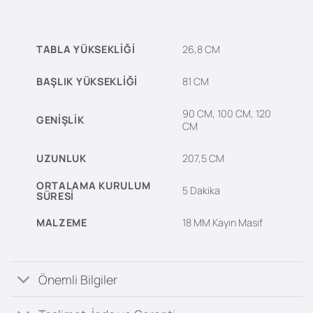
TABLA YÜKSEKLIĞI
26,8 CM
BAŞLIK YÜKSEKLIĞI
81 CM
90 CM, 100 CM, 120
GENIŞLIK
CM
UZUNLUK
207,5 CM
ORTALAMA KURULUM
5 Dakika
SÜRESI
MALZEME
18 MM Kayın Masif
Önemli Bilgiler