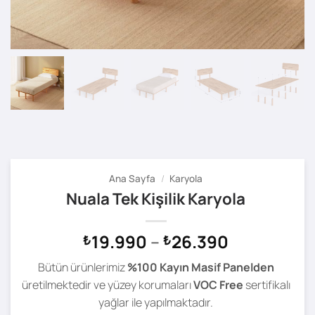
Ana Sayfa
/
Karyola
Nuala Tek Kişilik Karyola
Fiyat
19.990
–
26.390
₺
₺
aralığı:
Bütün ürünlerimiz
%100 Kayın Masif Panelden
₺19.990
üretilmektedir ve yüzey korumaları
VOC Free
sertifikalı
-
yağlar ile yapılmaktadır.
₺26.390