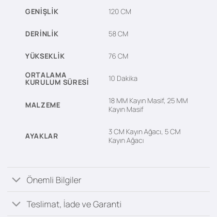
GENIŞLIK
120 CM
DERINLIK
58 CM
YÜKSEKLIK
76 CM
ORTALAMA
10 Dakika
KURULUM SÜRESI
18 MM Kayın Masif, 25 MM
MALZEME
Kayın Masif
3 CM Kayın Ağacı, 5 CM
AYAKLAR
Kayın Ağacı
Önemli Bilgiler
Teslimat, İade ve Garanti