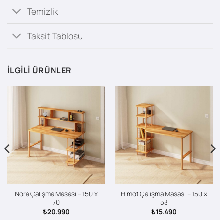
Temizlik
Taksit Tablosu
İLGILI ÜRÜNLER
Nora Çalışma Masası – 150 x
Himot Çalışma Masası – 150 x
70
58
₺
20.990
₺
15.490