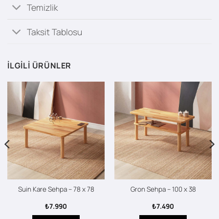
Temizlik
Taksit Tablosu
İLGILI ÜRÜNLER
Suin Kare Sehpa – 78 x 78
Gron Sehpa – 100 x 38
₺
7.990
₺
7.490