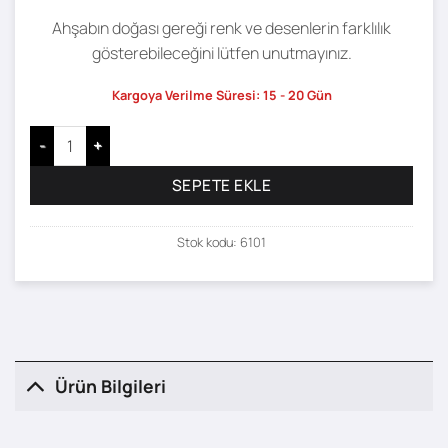
Ahşabın doğası gereği renk ve desenlerin farklılık
gösterebileceğini lütfen unutmayınız.
Kargoya Verilme Süresi: 15 - 20 Gün
Velne Sehpa - 78 x 78 adet
SEPETE EKLE
Stok kodu:
6101
Ürün Bilgileri