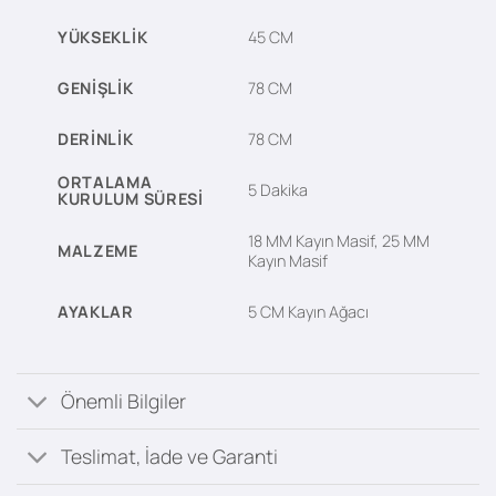
YÜKSEKLIK
45 CM
GENIŞLIK
78 CM
DERINLIK
78 CM
ORTALAMA
5 Dakika
KURULUM SÜRESI
18 MM Kayın Masif, 25 MM
MALZEME
Kayın Masif
AYAKLAR
5 CM Kayın Ağacı
Önemli Bilgiler
Teslimat, İade ve Garanti