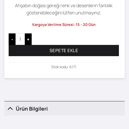
Ahşabın doğası gereği renk ve desenlerin farklılık
gösterebileceğini lütfen unutmayınız.
Kargoya Verilme Süresi: 15 - 20 Gün
Vern Dresuar - 120 x 38 adet
SEPETE EKLE
Stok kodu:
6171
Ürün Bilgileri