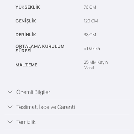
YÜKSEKLIK
76 CM
GENIŞLIK
120 CM
DERINLIK
38 CM
ORTALAMA KURULUM
5 Dakika
SÜRESI
25 MM Kayın
MALZEME
Masif
Önemli Bilgiler
Teslimat, İade ve Garanti
Temizlik