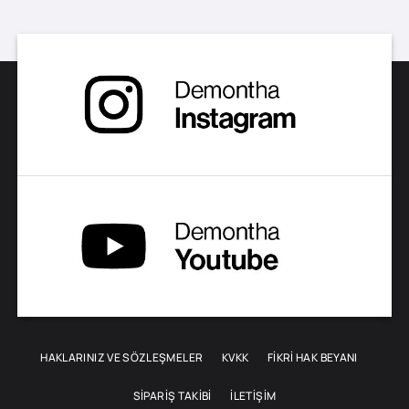
HAKLARINIZ VE SÖZLEŞMELER
KVKK
FİKRİ HAK BEYANI
SIPARIŞ TAKIBI
İLETIŞIM