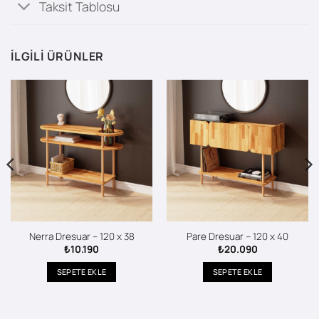
Taksit Tablosu
İLGILI ÜRÜNLER
Nerra Dresuar – 120 x 38
Pare Dresuar – 120 x 40
₺
10.190
₺
20.090
SEPETE EKLE
SEPETE EKLE