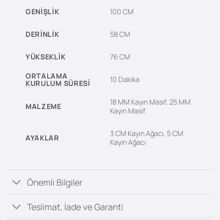
GENIŞLIK
100 CM
DERINLIK
58 CM
YÜKSEKLIK
76 CM
ORTALAMA
10 Dakika
KURULUM SÜRESI
18 MM Kayın Masif, 25 MM
MALZEME
Kayın Masif
3 CM Kayın Ağacı, 5 CM
AYAKLAR
Kayın Ağacı
Önemli Bilgiler
Teslimat, İade ve Garanti