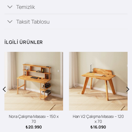
Temizlik
Taksit Tablosu
İLGILI ÜRÜNLER
Nora Çalışma Masası – 150 x
Han V2 Çalışma Masası – 120
70
x 70
₺
20.990
₺
16.090