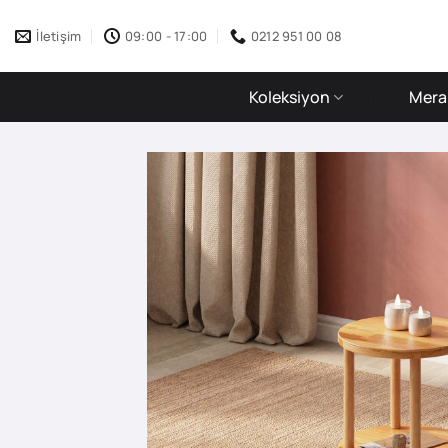
İçeriğe
atla
İletişim
09:00 - 17:00
0212 951 00 08
Koleksiyon
Merak