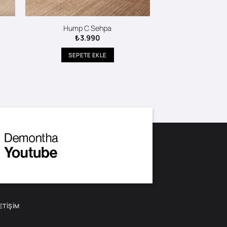
Hump C Sehpa
₺
3.990
SEPETE EKLE
LETIŞIM