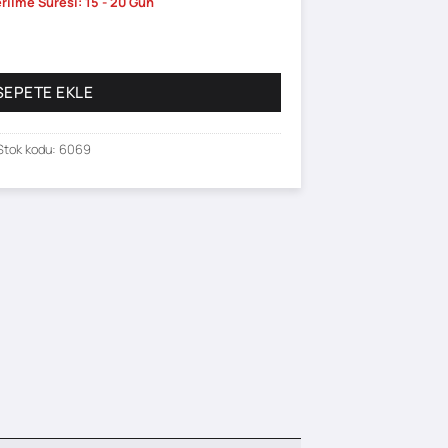
rilme Süresi: 15 - 20 Gün
SEPETE EKLE
Stok kodu:
6069