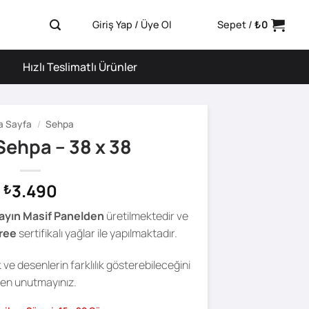
Giriş Yap / Üye Ol
Sepet /
₺
0
Hızlı Teslimatlı Ürünler
a Sayfa
/
Sehpa
Sehpa – 38 x 38
3.490
₺
ayın Masif Panelden
üretilmektedir ve
ree
sertifikalı yağlar ile yapılmaktadır.
ve desenlerin farklılık gösterebileceğini
fen unutmayınız.