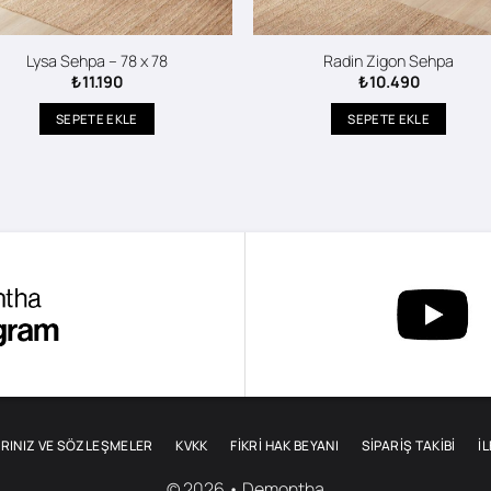
Lysa Sehpa – 78 x 78
Radin Zigon Sehpa
₺
11.190
₺
10.490
SEPETE EKLE
SEPETE EKLE
RINIZ VE SÖZLEŞMELER
KVKK
FİKRİ HAK BEYANI
SIPARIŞ TAKIBI
İ
© 2026 • Demontha