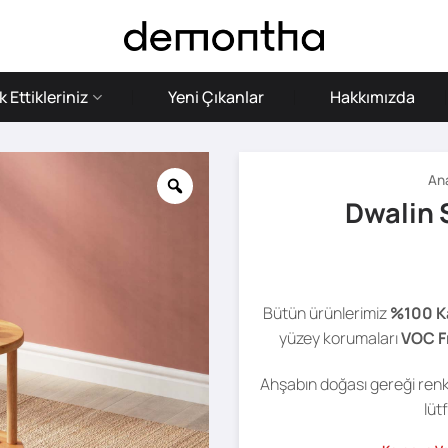
 Ettikleriniz
Yeni Çıkanlar
Hakkımızda
An
Dwalin 
Bütün ürünlerimiz
%100 K
yüzey korumaları
VOC F
Ahşabın doğası gereği renk 
lüt