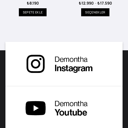
Fiyat
₺
8.190
₺
12.990
–
₺
17.590
aralığı:
₺12.990
SEPETE EKLE
SEÇENEKLER
-
₺17.590
Bu
ürünün
birden
fazla
varyasyonu
var.
Seçenekler
ürün
sayfasından
seçilebilir