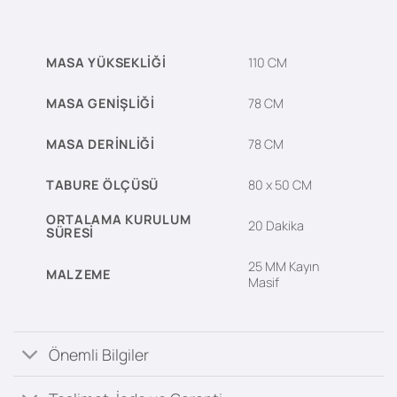
MASA YÜKSEKLIĞI
110 CM
MASA GENIŞLIĞI
78 CM
MASA DERINLIĞI
78 CM
TABURE ÖLÇÜSÜ
80 x 50 CM
ORTALAMA KURULUM
20 Dakika
SÜRESI
25 MM Kayın
MALZEME
Masif
Önemli Bilgiler