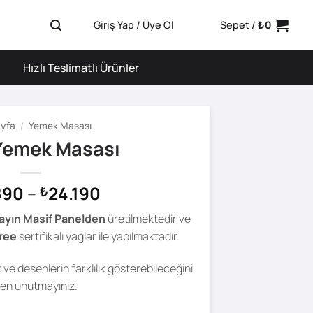
Giriş Yap / Üye Ol
Sepet /
₺
0
Hızlı Teslimatlı Ürünler
yfa
/
Yemek Masası
Yemek Masası
Fiyat
890
–
24.190
₺
aralığı:
ayın Masif Panelden
üretilmektedir ve
₺16.890
ree
sertifikalı yağlar ile yapılmaktadır.
-
₺24.190
ve desenlerin farklılık gösterebileceğini
fen unutmayınız.