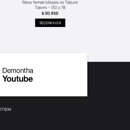
Reva Yemek Masası ve Tabure
Takımı – 130 x 78
₺
30.950
ı:
590
SEÇENEKLER
90
Bu
ürünün
birden
fazla
varyasyonu
var.
Seçenekler
ürün
sayfasından
seçilebilir
LETIŞIM