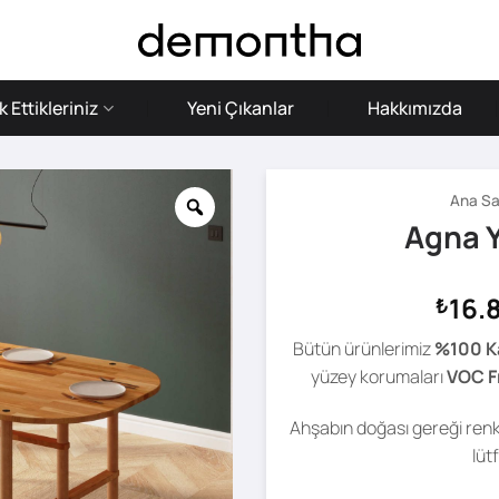
 Ettikleriniz
Yeni Çıkanlar
Hakkımızda
Ana Sa
Agna 
16.
₺
Bütün ürünlerimiz
%100 K
yüzey korumaları
VOC F
Ahşabın doğası gereği renk 
lüt