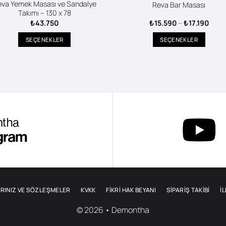
eva Yemek Masası ve Sandalye
Reva Bar Masası
Takımı – 130 x 78
Fiyat
₺
43.750
₺
15.590
–
₺
17.190
aralığ
₺15.
SEÇENEKLER
SEÇENEKLER
-
₺17.1
Bu
Bu
ürünün
ürünün
birden
birden
fazla
fazla
varyasyonu
varyasyonu
var.
var.
Seçenekler
Seçenekler
ürün
ürün
sayfasından
sayfasından
seçilebilir
seçilebilir
RINIZ VE SÖZLEŞMELER
KVKK
FİKRİ HAK BEYANI
SIPARIŞ TAKIBI
İ
© 2026 • Demontha