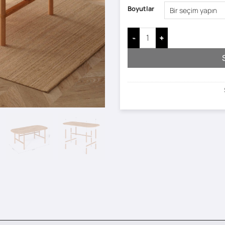
Boyutlar
Agna Yemek Masası adet