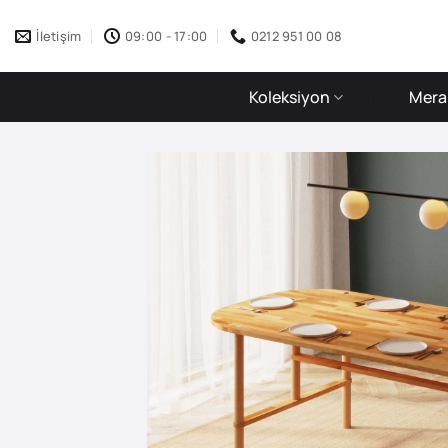
İçeriğe
atla
İletişim
09:00 - 17:00
0212 951 00 08
Koleksiyon
Merak