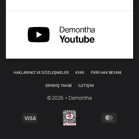
HAKLARINIZ VE SÖZLEŞMELER
KVKK
FİKRİ HAK BEYANI
SIPARIŞ TAKIBI
İLETIŞIM
© 2026 • Demontha
Visa
MasterCa