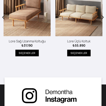
Lore Sağ Uzanma Koltuğu
Lore Üçlü Koltuk
₺
31.190
₺
55.890
SEÇENEKLER
SEÇENEKLER
Bu
Bu
ürünün
ürünün
birden
birden
fazla
fazla
varyasyonu
varyasyonu
var.
var.
Seçenekler
Seçenekler
ürün
ürün
sayfasından
sayfasından
seçilebilir
seçilebilir