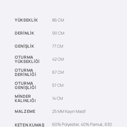
YÜKSEKLIK
86 CM
DERINLIK
90 CM
GENIŞLIK
77 CM
OTURMA
42 CM
YÜKSEKLIĞI
OTURMA
67 CM
DERINLIĞI
OTURMA
57 CM
GENIŞLIĞI
MINDER
14 CM
KALINLIĞI
MALZEME
25 MM Kayın Masif
60% Polyester, 40% Pamuk, 630
KETEN KUMAŞ