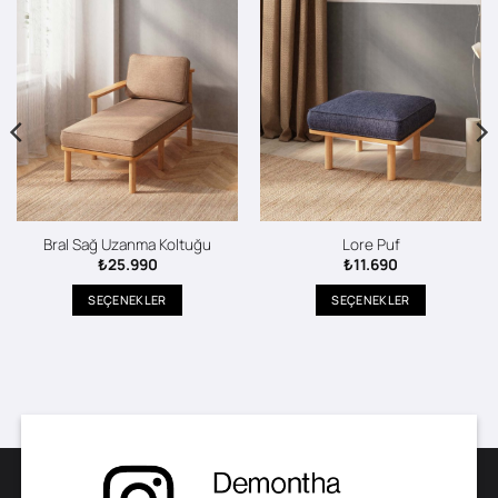
Bral Sağ Uzanma Koltuğu
Lore Puf
₺
25.990
₺
11.690
SEÇENEKLER
SEÇENEKLER
Bu
Bu
ürünün
ürünün
birden
birden
fazla
fazla
varyasyonu
varyasyonu
var.
var.
Seçenekler
Seçenekler
ürün
ürün