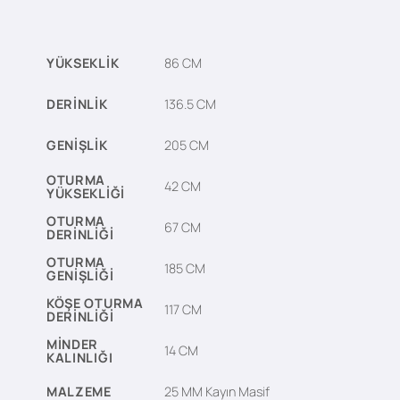
YÜKSEKLIK
86 CM
DERINLIK
136.5 CM
GENIŞLIK
205 CM
OTURMA
42 CM
YÜKSEKLIĞI
OTURMA
67 CM
DERINLIĞI
OTURMA
185 CM
GENIŞLIĞI
KÖŞE OTURMA
117 CM
DERINLIĞI
MINDER
14 CM
KALINLIĞI
MALZEME
25 MM Kayın Masif