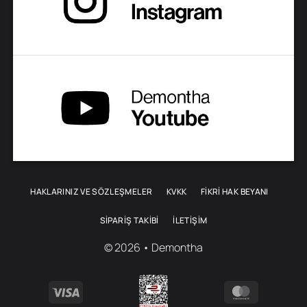
sayfasından
sayfasından
seçilebilir
seçilebilir
HAKLARINIZ VE SÖZLEŞMELER
KVKK
FİKRİ HAK BEYANI
SIPARIŞ TAKIBI
İLETIŞIM
© 2026 • Demontha
Visa
MasterCa