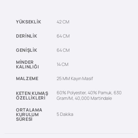
YÜKSEKLIK
42 CM
DERINLIK
64 CM
GENIŞLIK
64 CM
MINDER
14 CM
KALINLIĞI
MALZEME
25 MM Kayın Masif
60% Polyester, 40% Pamuk, 630
KETEN KUMAŞ
ÖZELLIKLERI
Gram/M, 40,000 Martindale
ORTALAMA
5 Dakika
KURULUM
SÜRESI