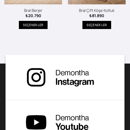
Bral Berjer
Bral Çift Köşe Koltuk
₺
20.790
₺
81.890
SEÇENEKLER
SEÇENEKLER
Bu
Bu
ürünün
ürünün
birden
birden
fazla
fazla
varyasyonu
varyasyonu
var.
var.
Seçenekler
Seçenekler
ürün
ürün
sayfasından
sayfasından
seçilebilir
seçilebilir