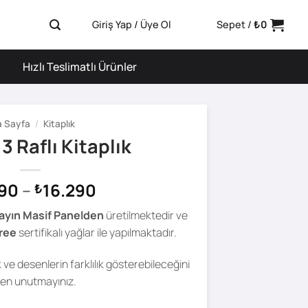
Giriş Yap / Üye Ol
Sepet /
₺
0
Hızlı Teslimatlı Ürünler
 Sayfa
/
Kitaplık
 Raflı Kitaplık
Fiyat
90
–
16.290
₺
aralığı:
ayın Masif Panelden
üretilmektedir ve
₺9.490
ree
sertifikalı yağlar ile yapılmaktadır.
-
₺16.290
ve desenlerin farklılık gösterebileceğini
fen unutmayınız.