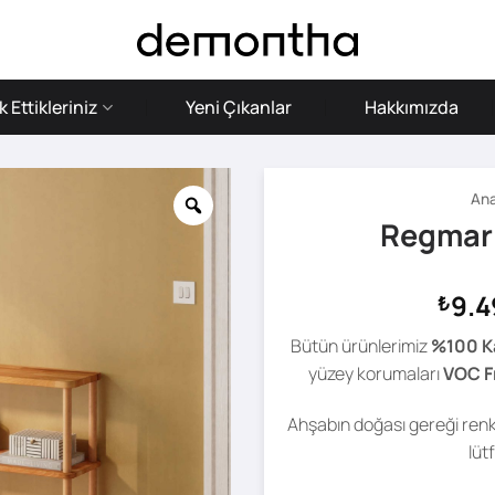
 Ettikleriniz
Yeni Çıkanlar
Hakkımızda
Ana
Regmar 3
9.4
₺
Bütün ürünlerimiz
%100 K
yüzey korumaları
VOC F
Ahşabın doğası gereği renk 
lüt