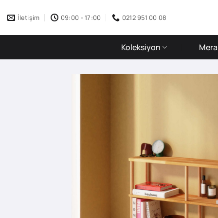
İçeriğe
atla
İletişim
09:00 - 17:00
0212 951 00 08
Koleksiyon
Merak