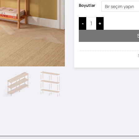
Boyutlar
Regmar 3 Raflı Kitaplık adet