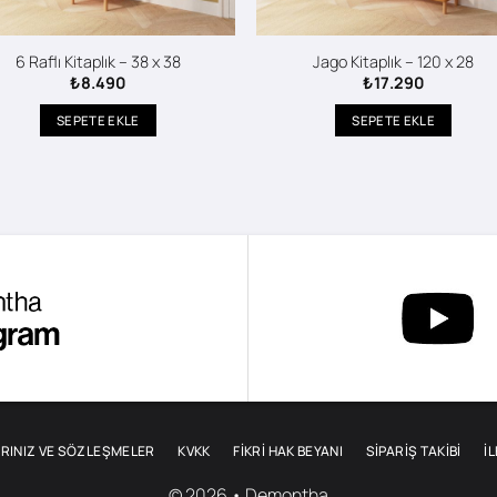
6 Raflı Kitaplık – 38 x 38
Jago Kitaplık – 120 x 28
₺
8.490
₺
17.290
SEPETE EKLE
SEPETE EKLE
RINIZ VE SÖZLEŞMELER
KVKK
FİKRİ HAK BEYANI
SIPARIŞ TAKIBI
İ
© 2026 • Demontha