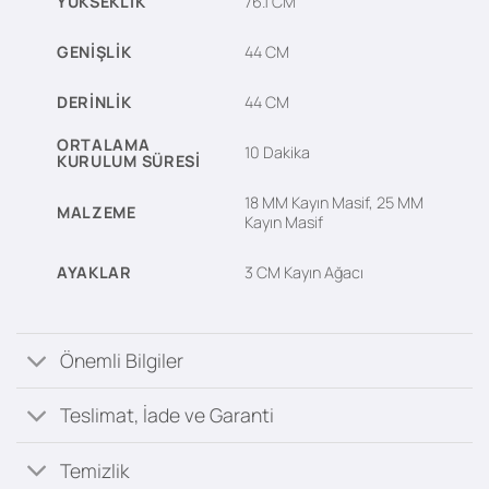
YÜKSEKLIK
76.1 CM
GENIŞLIK
44 CM
DERINLIK
44 CM
ORTALAMA
10 Dakika
KURULUM SÜRESI
18 MM Kayın Masif, 25 MM
MALZEME
Kayın Masif
AYAKLAR
3 CM Kayın Ağacı
Önemli Bilgiler
Teslimat, İade ve Garanti
Temizlik