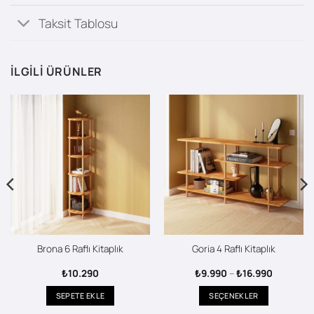
Taksit Tablosu
İLGILI ÜRÜNLER
Brona 6 Raflı Kitaplık
Goria 4 Raflı Kitaplık
Fiyat
₺
10.290
₺
9.990
–
₺
16.990
aralığı:
₺9.990
SEPETE EKLE
SEÇENEKLER
-
₺16.990
Bu