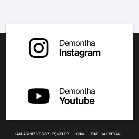
ürünün
birden
fazla
varyasyonu
var.
Seçenekler
ürün
sayfasından
seçilebilir
HAKLARINIZ VE SÖZLEŞMELER
KVKK
FİKRİ HAK BEYANI